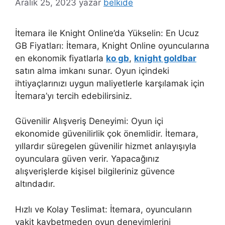
Aralık 25, 2023
yazar
belkide
İtemara ile Knight Online’da Yükselin: En Ucuz
GB Fiyatları: İtemara, Knight Online oyuncularına
en ekonomik fiyatlarla
ko gb
,
knight goldbar
satın alma imkanı sunar. Oyun içindeki
ihtiyaçlarınızı uygun maliyetlerle karşılamak için
İtemara’yı tercih edebilirsiniz.
Güvenilir Alışveriş Deneyimi: Oyun içi
ekonomide güvenilirlik çok önemlidir. İtemara,
yıllardır süregelen güvenilir hizmet anlayışıyla
oyunculara güven verir. Yapacağınız
alışverişlerde kişisel bilgileriniz güvence
altındadır.
Hızlı ve Kolay Teslimat: İtemara, oyuncuların
vakit kaybetmeden oyun deneyimlerini