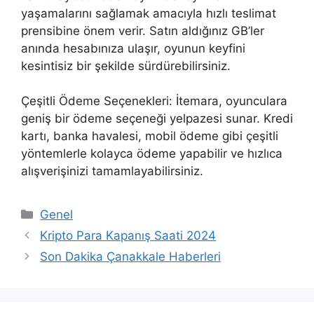
yaşamalarını sağlamak amacıyla hızlı teslimat
prensibine önem verir. Satın aldığınız GB’ler
anında hesabınıza ulaşır, oyunun keyfini
kesintisiz bir şekilde sürdürebilirsiniz.
Çeşitli Ödeme Seçenekleri: İtemara, oyunculara
geniş bir ödeme seçeneği yelpazesi sunar. Kredi
kartı, banka havalesi, mobil ödeme gibi çeşitli
yöntemlerle kolayca ödeme yapabilir ve hızlıca
alışverişinizi tamamlayabilirsiniz.
Kategoriler
Genel
Kripto Para Kapanış Saati 2024
Son Dakika Çanakkale Haberleri