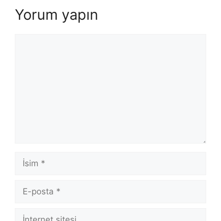
Yorum yapın
Yorum
İsim
E-
posta
İnternet