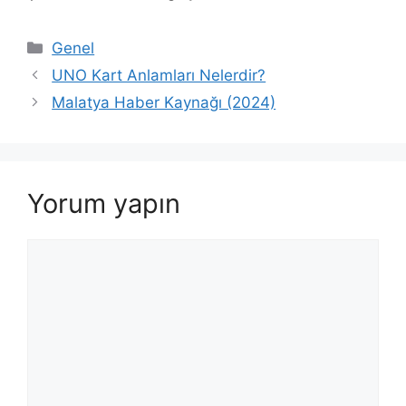
Kategoriler
Genel
UNO Kart Anlamları Nelerdir?
Malatya Haber Kaynağı (2024)
Yorum yapın
Yorum