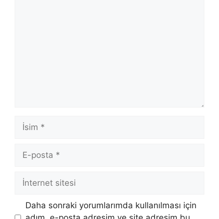
Yorum
İsim
E-
posta
İnternet
sitesi
Daha sonraki yorumlarımda kullanılması için
adım, e-posta adresim ve site adresim bu